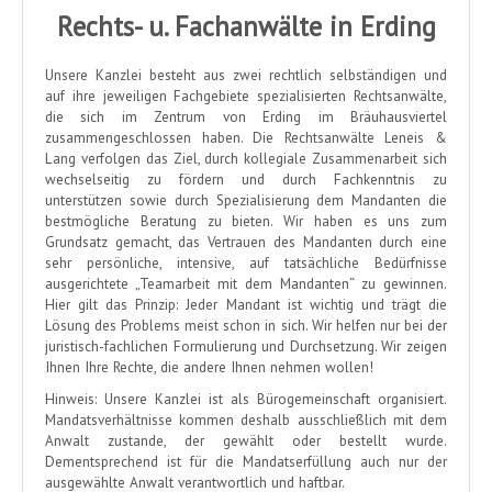
Rechts- u. Fachanwälte in Erding
STRAFRECHT
FAMILIENRECHT
Unsere Kanzlei besteht aus zwei rechtlich selbständigen und
auf ihre jeweiligen Fachgebiete spezialisierten Rechtsanwälte,
ERBRECHT
die sich im Zentrum von Erding im Bräuhausviertel
zusammengeschlossen haben. Die Rechtsanwälte Leneis &
VERTRAGSRECHT
Lang verfolgen das Ziel, durch kollegiale Zusammenarbeit sich
wechselseitig zu fördern und durch Fachkenntnis zu
NEWS
unterstützen sowie durch Spezialisierung dem Mandanten die
bestmögliche Beratung zu bieten. Wir haben es uns zum
ANFAHRT
Grundsatz gemacht, das Vertrauen des Mandanten durch eine
sehr persönliche, intensive, auf tatsächliche Bedürfnisse
ausgerichtete „Teamarbeit mit dem Mandanten“ zu gewinnen.
LINKS
Hier gilt das Prinzip: Jeder Mandant ist wichtig und trägt die
Lösung des Problems meist schon in sich. Wir helfen nur bei der
KONTAKT
juristisch-fachlichen Formulierung und Durchsetzung. Wir zeigen
Ihnen Ihre Rechte, die andere Ihnen nehmen wollen!
IMPRESSUM
Hinweis: Unsere Kanzlei ist als Bürogemeinschaft organisiert.
Mandatsverhältnisse kommen deshalb ausschließlich mit dem
Anwalt zustande, der gewählt oder bestellt wurde.
Dementsprechend ist für die Mandatserfüllung auch nur der
ausgewählte Anwalt verantwortlich und haftbar.