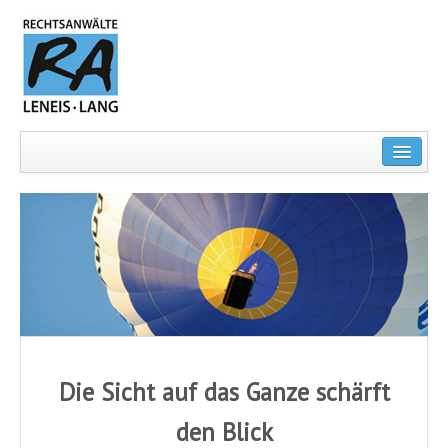
KANZLEI
ANWÄLTE
CHRISTIAN LANG
MICHAEL LENEIS
FACHGEBIETE
ARBEITSRECHT
Die Sicht auf das Ganze schärft
MIET- UND WEG-RECHT
den Blick
VERKEHRSRECHT