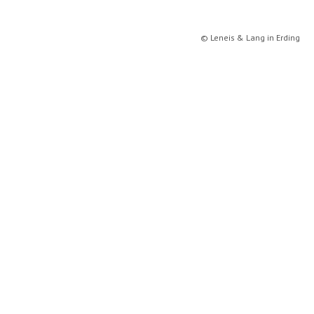
ERBRECHT
© Leneis & Lang in Erding
VERTRAGSRECHT
NEWS
ANFAHRT
LINKS
KONTAKT
IMPRESSUM