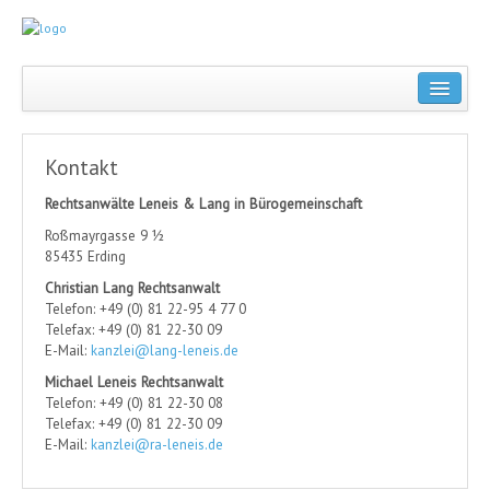
KANZLEI
ANWÄLTE
Kontakt
CHRISTIAN LANG
Rechtsanwälte
Leneis & Lang in Bürogemeinschaft
MICHAEL LENEIS
Roßmayrgasse 9 ½
85435 Erding
FACHGEBIETE
Christian Lang Rechtsanwalt
ARBEITSRECHT
Telefon: +49 (0) 81 22-95 4 77 0
Telefax: +49 (0) 81 22-30 09
MIET- UND WEG-RECHT
E-Mail:
kanzlei@lang-leneis.de
Michael Leneis Rechtsanwalt
VERKEHRSRECHT
Telefon: +49 (0) 81 22-30 08
Telefax: +49 (0) 81 22-30 09
STRAFRECHT
E-Mail:
kanzlei@ra-leneis.de
FAMILIENRECHT